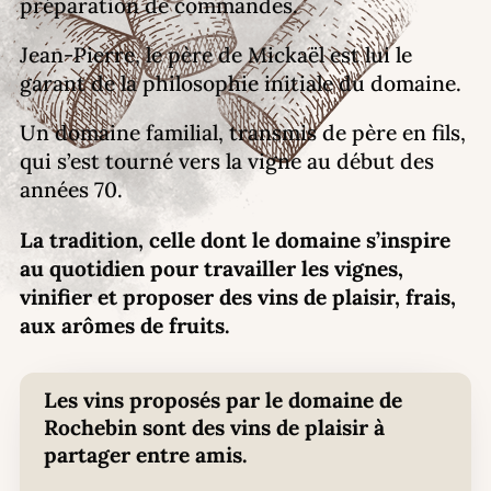
préparation de commandes.
Jean-Pierre, le père de Mickaël est lui le
garant de la philosophie initiale du domaine.
Un domaine familial, transmis de père en fils,
qui s’est tourné vers la vigne au début des
années 70.
La tradition, celle dont le domaine s’inspire
au quotidien pour travailler les vignes,
vinifier et proposer des vins de plaisir, frais,
aux arômes de fruits.
Les vins proposés par le domaine de
Rochebin sont des vins de plaisir à
partager entre amis.