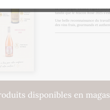
distingués à deux reprises
Le Bourgogne Vieilles Vignes 2024
tandis que le Mâcon Rosé 2025 s’est
Une belle reconnaissance du travai
des vins frais, gourmands et authen
roduits disponibles en magas