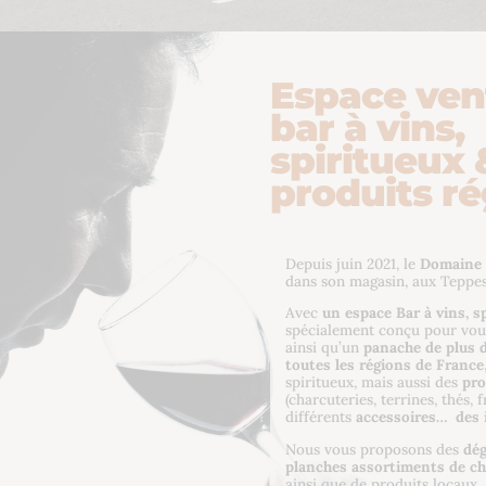
Espace ven
bar à vins,
spiritueux 
produits r
Depuis juin 2021, le
Domaine 
dans son magasin, aux Teppe
Avec
un espace Bar à vins, s
spécialement conçu pour vou
ainsi qu’un
panache de plus d
toutes les régions de France
spiritueux, mais aussi des
pro
(charcuteries, terrines, thés,
différents
accessoires…
des 
Nous vous proposons des
dé
planches assortiments de ch
ainsi que de produits locaux.