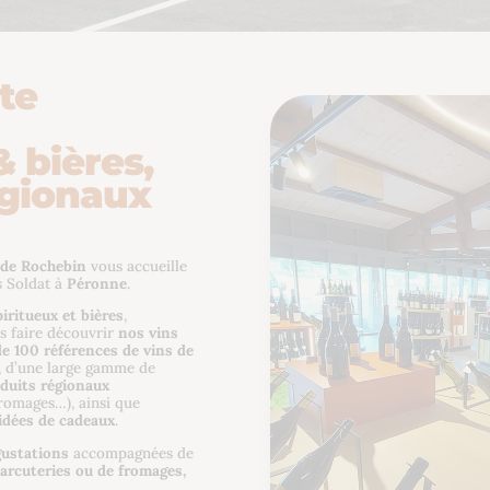
te
& bières,
égionaux
de Rochebin
vous accueille
s Soldat à
Péronne
.
piritueux et bières
,
s faire découvrir
nos vins
e 100 références de vins de
, d’une large gamme de
duits régionaux
 fromages…), ainsi que
idées de cadeaux
.
gustations
accompagnées de
arcuteries ou de fromages,