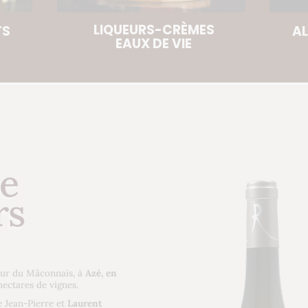
LIQUEURS-CRÈMES
TS
AL
EAUX DE VIE
se
rs
œur du Mâconnais, à
Azé, en
hectares de vignes.
 Jean-Pierre et
Laurent