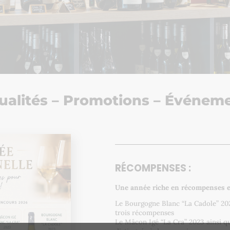
ualités – Promotions – Événem
RÉCOMPENSES :
Une année riche en récompenses et
Le Bourgogne Blanc “La Cadole” 20
trois récompenses
Le Mâcon Igé “La Cra” 2023 ainsi q