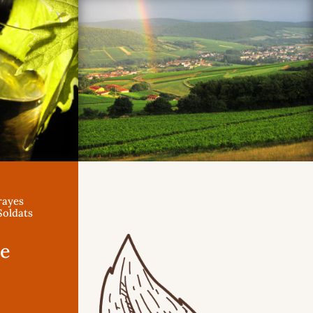
rayes
Soldats
ne