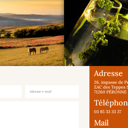
Adresse
26, impasse de P
ZAC des Teppes 
71260 PÉRONNE
Télépho
03 85 33 33 37
Mail